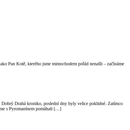
jako Pan Kotě, kterého jsme mimochodem pořád nenašli – začínáme
 Dobrý Drahá kroniko, poslední dny byly velice poklidné. Zatímco
– jsme s Pyromanínem pomáhali […]