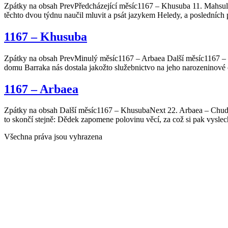
Zpátky na obsah PrevPředcházející měsíc1167 – Khusuba 11. Mahsul 
těchto dvou týdnu naučil mluvit a psát jazykem Heledy, a posledních
1167 – Khusuba
Zpátky na obsah PrevMinulý měsíc1167 – Arbaea Další měsíc1167 – M
domu Barraka nás dostala jakožto služebnictvo na jeho narozeninové o
1167 – Arbaea
Zpátky na obsah Další měsíc1167 – KhusubaNext 22. Arbaea – Chudý 
to skončí stejně: Dědek zapomene polovinu věcí, za což si pak vyslec
Všechna práva jsou vyhrazena