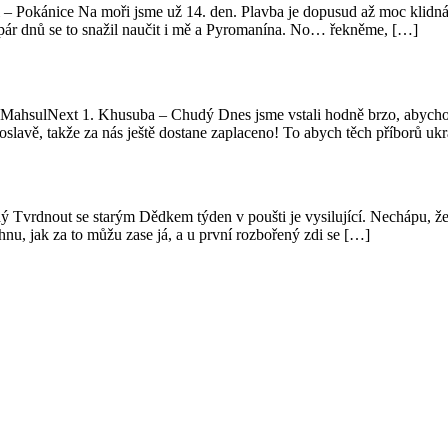
– Pokánice Na moři jsme už 14. den. Plavba je dopusud až moc klidná
 pár dnů se to snažil naučit i mě a Pyromanína. No… řekněme, […]
ahsulNext 1. Khusuba – Chudý Dnes jsme vstali hodně brzo, abychom se
slavě, takže za nás ještě dostane zaplaceno! To abych těch příborů uk
Tvrdnout se starým Dědkem týden v poušti je vysilující. Nechápu, že
hnu, jak za to můžu zase já, a u první rozbořený zdi se […]