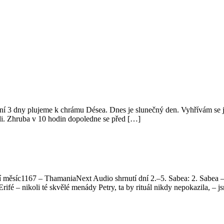
í 3 dny plujeme k chrámu Désea. Dnes je slunečný den. Vyhřívám se 
lodi. Zhruba v 10 hodin dopoledne se před […]
 měsíc1167 – ThamaniaNext Audio shrnutí dní 2.–5. Sabea: 2. Sabea –
rifé – nikoli té skvělé menády Petry, ta by rituál nikdy nepokazila, 