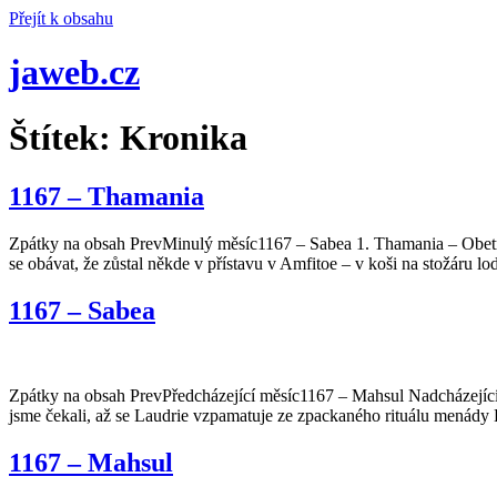
Přejít k obsahu
jaweb.cz
Štítek:
Kronika
1167 – Thamania
Zpátky na obsah PrevMinulý měsíc1167 – Sabea 1. Thamania – Obetn
se obávat, že zůstal někde v přístavu v Amfitoe – v koši na stožáru 
1167 – Sabea
Zpátky na obsah PrevPředcházející měsíc1167 – Mahsul Nadcházející
jsme čekali, až se Laudrie vzpamatuje ze zpackaného rituálu menády E
1167 – Mahsul