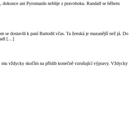
, dokonce ani Pyromanín neblije z pravoboku. Randalf se během
 dostavili k paní Bartodil včas. Ta ženská je mazanější než já. Do
radl […]
 mu vždycky skočím na příslib konečně vzrušující výpravy. Vždycky