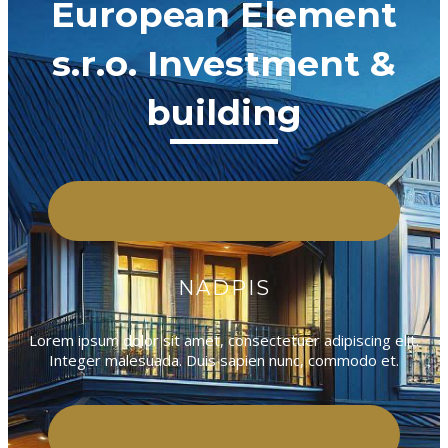
European Element
s.r.o. Investment &
building
NADPIS
Lorem ipsum dolor sit amet, consectetuer adipiscing elit.
Integer malesuada. Duis sapien nunc, commodo et.