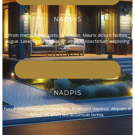
NADPIS
Proin mattis lacinia justo. Duis risus. Mauris dictum facilisis
augue. Lorem ipsum dolor sit amet, consectetuer adipiscing
elit.
NADPIS
Fusce consectetuer risus a nunc. Praesent dapibus. Aliquam in
lorem sit amet leo accumsan lacinia.